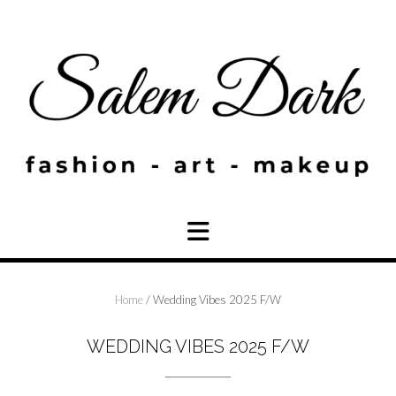
Skip
to
content
Home
/ Wedding Vibes 2025 F/W
WEDDING VIBES 2025 F/W