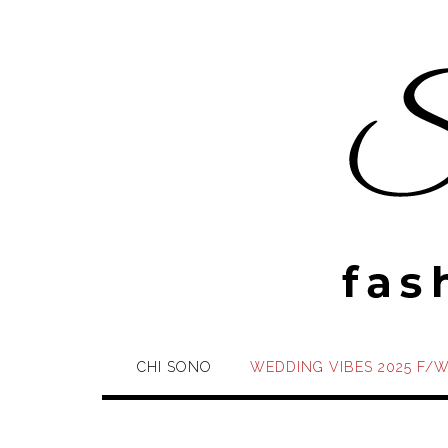
Skip
to
content
CHI SONO
WEDDING VIBES 2025 F/