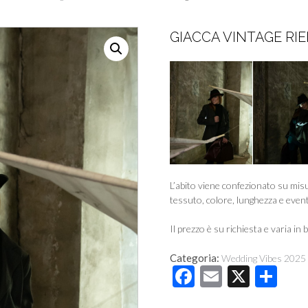
GIACCA VINTAGE RI
L’abito viene confezionato su misur
tessuto, colore, lunghezza e eventu
Il prezzo è su richiesta e varia in b
Categoria:
Wedding Vibes 2025
F
E
X
C
ac
m
o