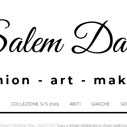
W
COLLEZIONE S/S 2025
ABITI
GIACCHE
GO
Home
/
Wedding Vibes 2025 F/W
/ Giacca vintage rielaborata in chiave moderna