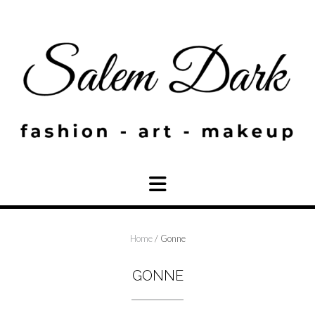
Skip
to
content
Home
/ Gonne
GONNE