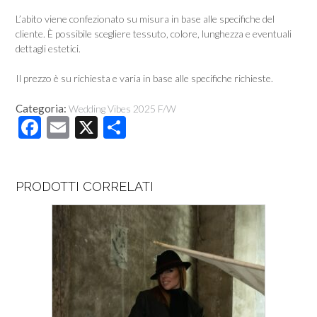
L’abito viene confezionato su misura in base alle specifiche del
cliente. È possibile scegliere tessuto, colore, lunghezza e eventuali
dettagli estetici.
Il prezzo è su richiesta e varia in base alle specifiche richieste.
Categoria:
Wedding Vibes 2025 F/W
F
E
X
C
ac
m
o
e
ail
n
PRODOTTI CORRELATI
b
di
o
vi
o
di
k