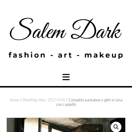
Skip
to
content
Home
/
Wedding Vibes 2025 F/W
/ Completo pantalone e gilet in lana
con cappello