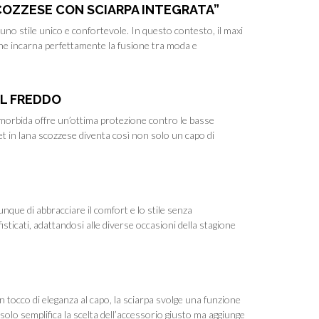
SCOZZESE CON SCIARPA INTEGRATA”
no stile unico e confortevole. In questo contesto, il maxi
che incarna perfettamente la fusione tra moda e
IL FREDDO
 morbida offre un’ottima protezione contro le basse
et in lana scozzese diventa così non solo un capo di
nque di abbracciare il comfort e lo stile senza
sticati, adattandosi alle diverse occasioni della stagione
n tocco di eleganza al capo, la sciarpa svolge una funzione
olo semplifica la scelta dell’accessorio giusto ma aggiunge