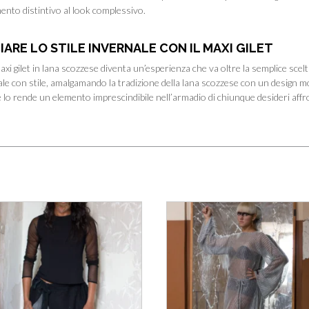
ento distintivo al look complessivo.
ARE LO STILE INVERNALE CON IL MAXI GILET
axi gilet in lana scozzese diventa un’esperienza che va oltre la semplice sce
ale con stile, amalgamando la tradizione della lana scozzese con un design mo
e lo rende un elemento imprescindibile nell’armadio di chiunque desideri affro