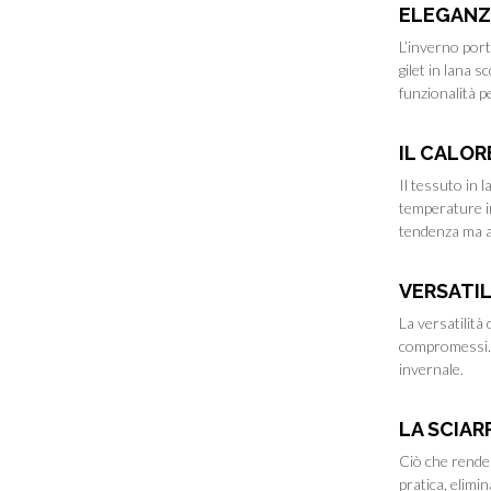
ELEGANZA
L’inverno port
gilet in lana
funzionalità p
IL CALOR
Il tessuto in 
temperature in
tendenza ma an
VERSATIL
La versatilità
compromessi. L
invernale.
LA SCIAR
Ciò che rende 
pratica, elimi