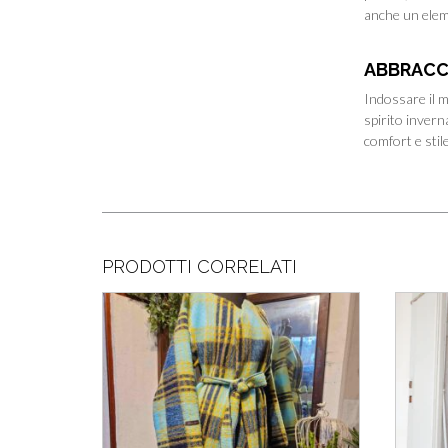
anche un elem
ABBRACCI
Indossare il m
spirito invern
comfort e stil
PRODOTTI CORRELATI