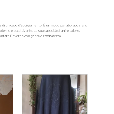
lta di un capo d’abbigliamento. È un modo per abbracciare lo
derno e accattivante. La sua capacità di unire calore,
ntare l’inverno con grinta e raffinatezza.