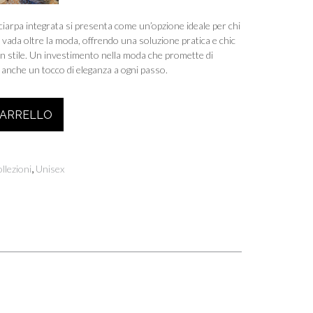
sciarpa integrata si presenta come un’opzione ideale per chi
vada oltre la moda, offrendo una soluzione pratica e chic
con stile. Un investimento nella moda che promette di
 anche un tocco di eleganza a ogni passo.
CARRELLO
,
llezioni
Unisex