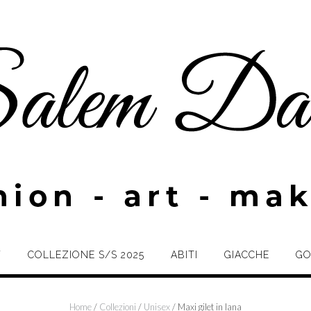
W
COLLEZIONE S/S 2025
ABITI
GIACCHE
GO
Home
/
Collezioni
/
Unisex
/ Maxi gilet in lana