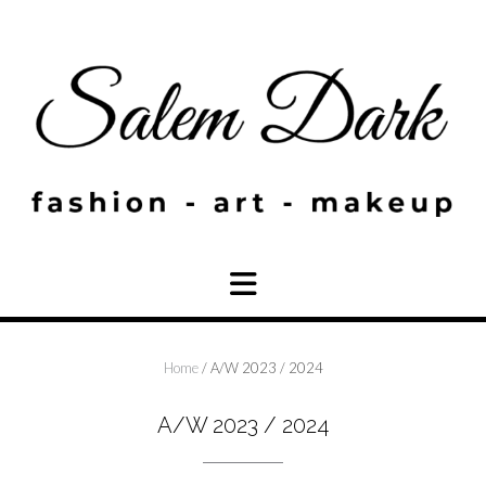
Skip
to
content
Home
/ A/W 2023 / 2024
A/W 2023 / 2024