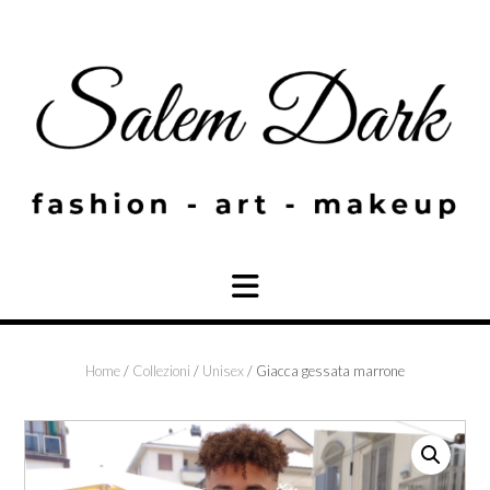
Skip
to
content
Home
/
Collezioni
/
Unisex
/ Giacca gessata marrone