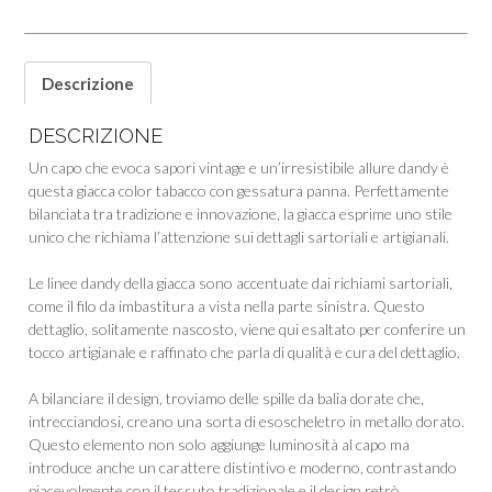
ac
m
o
e
ail
n
b
di
Descrizione
o
vi
o
di
DESCRIZIONE
k
Un capo che evoca sapori vintage e un’irresistibile allure dandy è
questa giacca color tabacco con gessatura panna. Perfettamente
bilanciata tra tradizione e innovazione, la giacca esprime uno stile
unico che richiama l’attenzione sui dettagli sartoriali e artigianali.
Le linee dandy della giacca sono accentuate dai richiami sartoriali,
come il filo da imbastitura a vista nella parte sinistra. Questo
dettaglio, solitamente nascosto, viene qui esaltato per conferire un
tocco artigianale e raffinato che parla di qualità e cura del dettaglio.
A bilanciare il design, troviamo delle spille da balia dorate che,
intrecciandosi, creano una sorta di esoscheletro in metallo dorato.
Questo elemento non solo aggiunge luminosità al capo ma
introduce anche un carattere distintivo e moderno, contrastando
piacevolmente con il tessuto tradizionale e il design retrò.