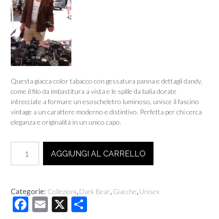
Questa giacca color tabacco con gessatura panna e dettagli dandy,
come il filo da imbastitura a vista e le spille da balia dorate
intrecciate a formare un esoscheletro luminoso, unisce il fascino
vintage a un carattere moderno e distintivo. Perfetta per chi cerca
eleganza e originalità in un unico capo.
Giacca
AGGIUNGI AL CARRELLO
gessata
marrone
quantità
Categorie:
,
,
,
Collezioni
Dark Bear
Giacche
Unisex
F
E
X
C