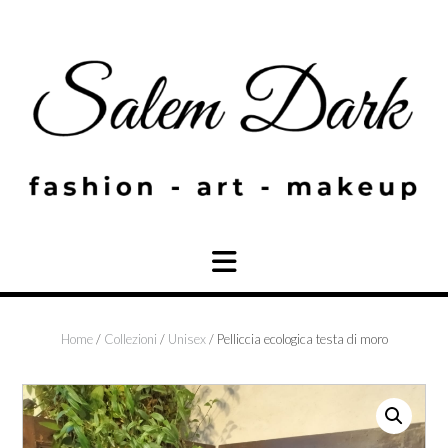
Skip
to
content
Home
/
Collezioni
/
Unisex
/ Pelliccia ecologica testa di moro