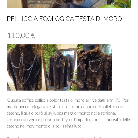
PELLICCIA ECOLOGICA TESTA DI MORO
110,00
€
Questa soffice pelliccia color testa di moro arriva dagli anni 70. Per
mantenerne l’eleganza è stato creato un decoro nel colletto con
catene, il quale però si sviluppa maggiormente nella schiena,
creando un vero e proprio dettaglio d’impatto, con la sinuosità delle
catene nel movimento e la bellissima luce.