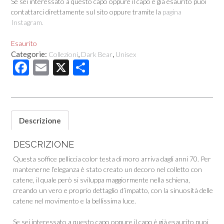
Se sei interessato a questo capo oppure il capo è già esaurito puoi
contattarci direttamente sul sito oppure tramite la
pagina
Instagram.
Esaurito
Categorie:
,
,
Collezioni
Dark Bear
Unisex
F
E
X
C
ac
m
o
e
ail
n
b
di
Descrizione
o
vi
o
di
DESCRIZIONE
k
Questa soffice pelliccia color testa di moro arriva dagli anni 70. Per
mantenerne l’eleganza è stato creato un decoro nel colletto con
catene, il quale però si sviluppa maggiormente nella schiena,
creando un vero e proprio dettaglio d’impatto, con la sinuosità delle
catene nel movimento e la bellissima luce.
Se sei interessato a questo capo oppure il capo è già esaurito puoi