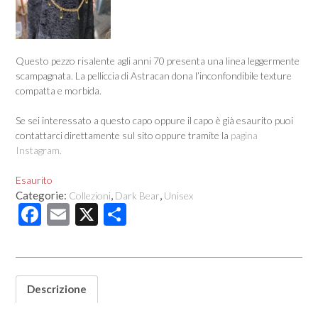
Questo pezzo risalente agli anni 70 presenta una linea leggermente
scampagnata. La pelliccia di Astracan dona l’inconfondibile texture
compatta e morbida.
Se sei interessato a questo capo oppure il capo è già esaurito puoi
contattarci direttamente sul sito oppure tramite la
pagina
Instagram.
Esaurito
Categorie:
,
,
Collezioni
Dark Bear
Unisex
F
E
X
C
ac
m
o
e
ail
n
b
di
Descrizione
o
vi